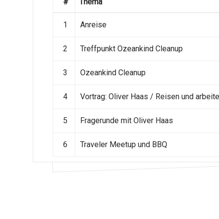
#
Thema
1
Anreise
2
Treffpunkt Ozeankind Cleanup
3
Ozeankind Cleanup
4
Vortrag: Oliver Haas / Reisen und arbeit
5
Fragerunde mit Oliver Haas
6
Traveler Meetup und BBQ