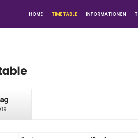
HOME
TIMETABLE
INFORMATIONEN
T
table
tag
019